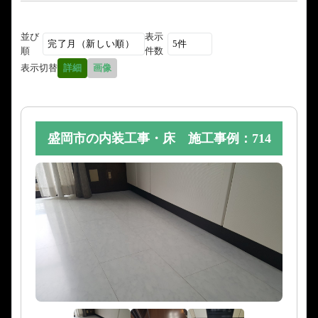
並び
表示
順
件数
表示切替
詳細
画像
盛岡市の内装工事・床 施工事例：714