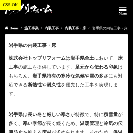
Menu
Home
施工事業
内装工事
内装工事・床
岩手県の内装工事・床
岩手県の内装工事・床
株式会社トップリフォーム
は
岩手県全土
において、
床
工事
の施工を提供しています。
足元から伝わる印象
は
もちろん、
岩手県特有の寒冷な気候や雪の多さ
にも対
応できる
断熱性
や
耐久性
を優先した工事を実現しま
す。
岩手県
は
長い冬
と
厳しい寒さ
が特徴で、特に
積雪量
が
多く、
寒い季節
が長く続くため、
温暖管理
と
冷気の伝
導防止
を抑える
床材
が求められます。そのため、
保温