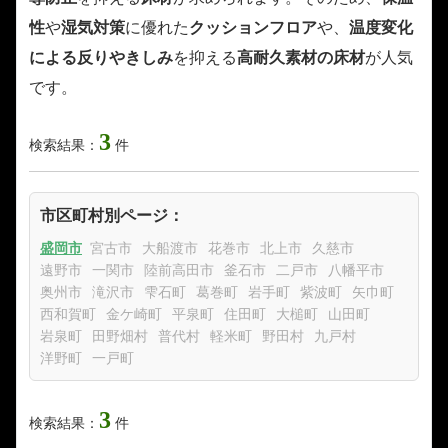
性
や
湿気対策
に優れた
クッションフロア
や、
温度変化
による反りやきしみ
を抑える
高耐久素材の床材
が人気
です。
3
検索結果：
件
市区町村別ページ：
盛岡市
宮古市
大船渡市
花巻市
北上市
久慈市
遠野市
一関市
陸前高田市
釜石市
二戸市
八幡平市
奥州市
滝沢市
雫石町
葛巻町
岩手町
紫波町
矢巾町
西和賀町
金ケ崎町
平泉町
住田町
大槌町
山田町
岩泉町
田野畑村
普代村
軽米町
野田村
九戸村
洋野町
一戸町
3
検索結果：
件