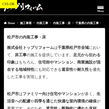
Menu
Home
施工事業
内装工事
内装工事・床
千葉県の内装工事・床
松戸市の内装工事・床
株式会社トップリフォーム
は
千葉県松戸市全域
におい
て、
床工事
の施工を提供しています。
足元から伝わる
印象
はもちろん、
住宅街やマンション、商業施設が混
在する地域特性
にも対応できる
遮音性
や
耐久性
を優先
した工事を実現します。
松戸市
は
ファミリー向け住宅やマンション
が多く、
生
活音への配慮
や
四季を通じた快適な室内環境の確保
が
重要です。そのため、
遮音性・断熱性に優れた床材