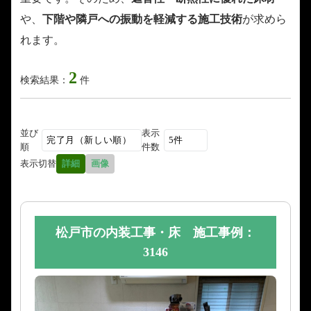
や、
下階や隣戸への振動を軽減する施工技術
が求めら
れます。
2
検索結果：
件
並び
表示
順
件数
表示切替
詳細
画像
松戸市の内装工事・床 施工事例：
3146