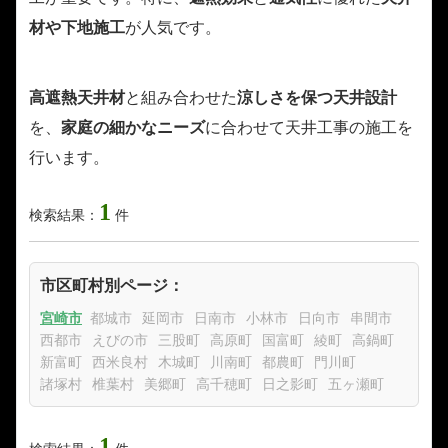
材や下地施工
が人気です。
高遮熱天井材
と組み合わせた
涼しさを保つ天井設計
を、
家庭の細かなニーズ
に合わせて天井工事の施工を
行います。
1
検索結果：
件
市区町村別ページ：
宮崎市
都城市
延岡市
日南市
小林市
日向市
串間市
西都市
えびの市
三股町
高原町
国富町
綾町
高鍋町
新富町
西米良村
木城町
川南町
都農町
門川町
諸塚村
椎葉村
美郷町
高千穂町
日之影町
五ヶ瀬町
1