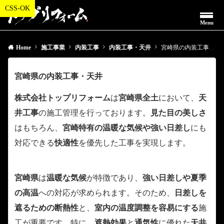
Menu
Home
施工事業
内装工事
内装工事・天井
宮崎県の内装工事・天井
宮崎県の内装工事・天井
株式会社トップリフォーム
は
宮崎県全土
において、
天
井工事
の施工管理を行っております。
見た目の美しさ
はもちろん、
宮崎特有の温暖な気候や強い日差し
にも
対応できる
快適性
を優先した工事を実現します。
宮崎県
は
温暖な気候
が特徴であり、
強い日差しや夏季
の高温
への対応が求められます。そのため、
日差しを
遮るための断熱性
と、
室内の温度調整を容易にする
施
工が重要です。特に、
遮熱効果
と
通気性
に優れた
天井