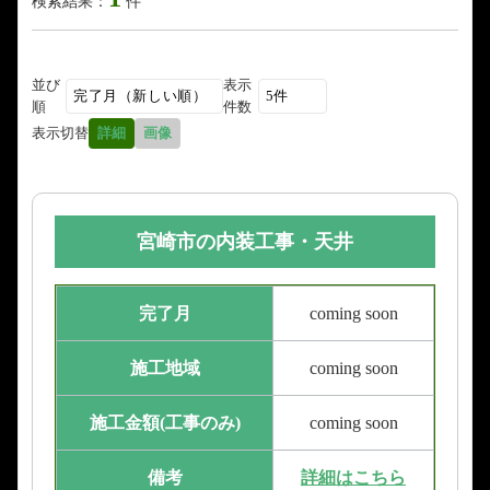
検索結果：
件
並び
表示
順
件数
表示切替
詳細
画像
宮崎市の内装工事・天井
完了月
coming soon
施工地域
coming soon
施工金額(工事のみ)
coming soon
備考
詳細はこちら