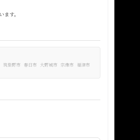
います。
筑紫野市
春日市
大野城市
宗像市
福津市