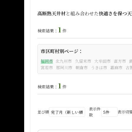
高断熱天井材
と組み合わせた
快適さを保つ天
1
検索結果：
件
市区町村別ページ：
福岡市
北九州市
久留米市
大牟田市
直方市
宮若市
那珂川市
朝倉市
うきは市
嘉麻市
古
1
検索結果：
件
表示件
並び順
表示切
数