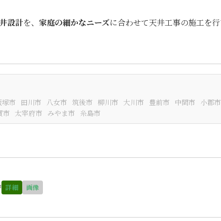
井設計
を、
家庭の細かなニーズ
に合わせて天井工事の施工を行
飯塚市
田川市
八女市
筑後市
柳川市
大川市
豊前市
中間市
小郡市
賀市
太宰府市
みやま市
糸島市
替
詳細
画像