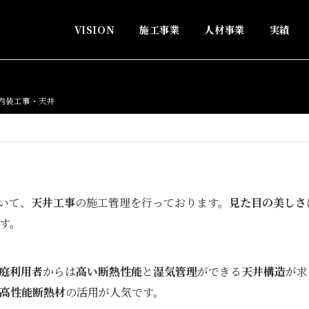
VISION
施工事業
人材事業
実績
内装工事・天井
いて、
天井工事
の施工管理を行っております。
見た目の美しさ
す。
庭利用者
からは
高い断熱性能
と
湿気管理
ができる
天井構造
が求
高性能断熱材
の活用が人気です。