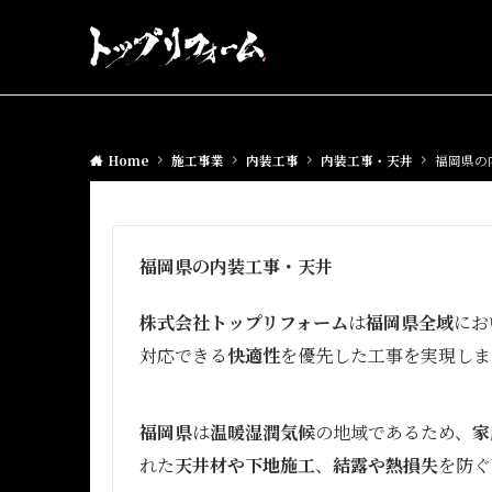
Home
施工事業
内装工事
内装工事・天井
福岡県の
福岡県の内装工事・天井
株式会社トップリフォーム
は
福岡県全域
にお
対応できる
快適性
を優先した工事を実現しま
福岡県
は
温暖湿潤気候
の地域であるため、
家
れた
天井材や下地施工
、
結露や熱損失
を防ぐ