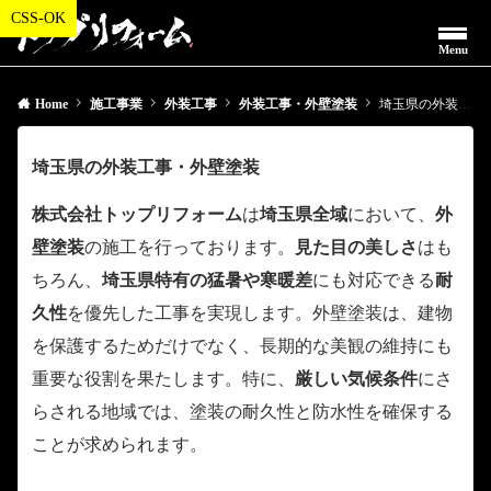
Menu
Home
施工事業
外装工事
外装工事・外壁塗装
埼玉県の外装工事・外壁塗装
埼玉県の外装工事・外壁塗装
株式会社トップリフォーム
は
埼玉県全域
において、
外
壁塗装
の施工を行っております。
見た目の美しさ
はも
ちろん、
埼玉県特有の猛暑や寒暖差
にも対応できる
耐
久性
を優先した工事を実現します。外壁塗装は、建物
を保護するためだけでなく、長期的な美観の維持にも
重要な役割を果たします。特に、
厳しい気候条件
にさ
らされる地域では、塗装の耐久性と防水性を確保する
ことが求められます。