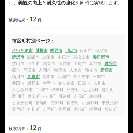
し、
美観の向上
と
耐久性の強化
を同時に実現します。
12
検索結果：
件
市区町村別ページ：
さいたま市
川越市
熊谷市
川口市
行田市
秩父市
所沢市
飯能市
加須市
本庄市
東松山市
春日部市
狭山市
羽生市
鴻巣市
深谷市
上尾市
草加市
越谷市
蕨市
戸田市
入間市
朝霞市
志木市
和光市
新座市
桶川市
久喜市
北本市
八潮市
富士見市
三郷市
蓮田市
坂戸市
幸手市
鶴ヶ島市
日高市
吉川市
ふじみ野市
白岡市
伊奈町
三芳町
毛呂山町
越生町
滑川町
嵐山町
小川町
川島町
吉見町
鳩山町
ときがわ町
横瀬町
皆野町
長瀞町
小鹿野町
東秩父村
美里町
神川町
上里町
寄居町
宮代町
杉戸町
松伏町
12
検索結果：
件