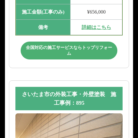
施工金額(工事のみ)
¥656,000
備考
詳細はこちら
全国対応の施工サービスならトップリフォー
ム
さいたま市の外装工事・外壁塗装 施
工事例：895