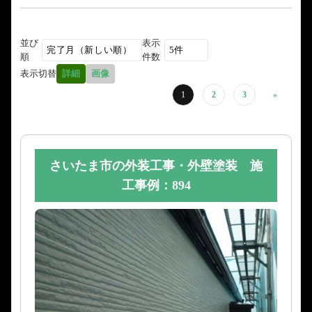
並び
表示
順
件数
表示切替
詳細
画像
1
2
3
»
さいたま市の外装工事・外壁塗装 施
工事例：894