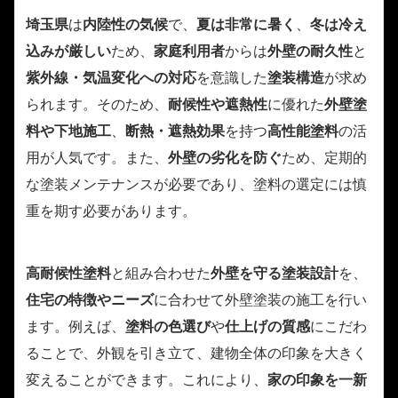
埼玉県
は
内陸性の気候
で、
夏は非常に暑く
、
冬は冷え
込みが厳しい
ため、
家庭利用者
からは
外壁の耐久性
と
紫外線・気温変化への対応
を意識した
塗装構造
が求め
られます。そのため、
耐候性や遮熱性
に優れた
外壁塗
料や下地施工
、
断熱・遮熱効果
を持つ
高性能塗料
の活
用が人気です。また、
外壁の劣化を防ぐ
ため、定期的
な塗装メンテナンスが必要であり、塗料の選定には慎
重を期す必要があります。
高耐候性塗料
と組み合わせた
外壁を守る塗装設計
を、
住宅の特徴やニーズ
に合わせて外壁塗装の施工を行い
ます。例えば、
塗料の色選び
や
仕上げの質感
にこだわ
ることで、外観を引き立て、建物全体の印象を大きく
変えることができます。これにより、
家の印象を一新