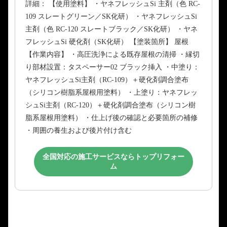
詳細： 【使用塗料】 ・ヤネフレッシュSi 主剤（色 RC-
109 スレートグリーン／SK化研） ・ヤネフレッシュSi
主剤（色 RC-120 スレートブラック／SK化研） ・ヤネ
フレッシュSi 硬化剤（SK化研） 【塗装箇所】 屋根
【作業内容】 ・高圧洗浄による既存屋根の清掃 ・縁切
り部材設置：タスペーサー02 ブラック挿入 ・中塗り：
ヤネフレッシュSi主剤（RC-109）＋硬化剤調合塗布
（シリコン樹脂系屋根用塗料） ・上塗り：ヤネフレッ
シュSi主剤（RC-120）＋硬化剤調合塗布（シリコン樹
脂系屋根用塗料） ・仕上げ後の確認と必要箇所の補修
・周囲の養生および後片付け含む
全国対応の施工サービスならトップリフォー
ム