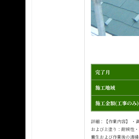
完了月
施工地域
施工金額(工事のみ)
詳細：【作業内容】 ・
および上塗り：耐候性・
養生および作業後の清掃