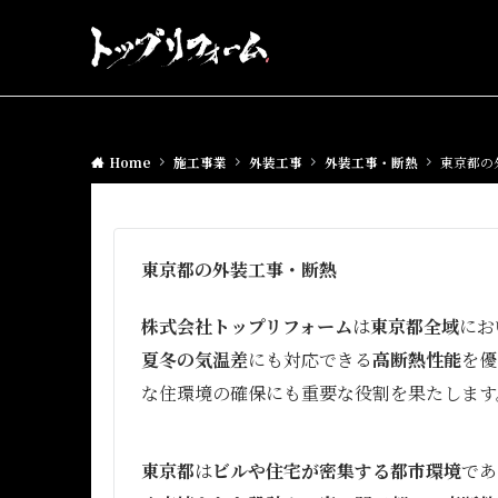
Home
施工事業
外装工事
外装工事・断熱
東京都の
東京都の外装工事・断熱
株式会社トップリフォーム
は
東京都全域
にお
夏冬の気温差
にも対応できる
高断熱性能
を優
な住環境の確保にも重要な役割を果たします
東京都
は
ビルや住宅が密集する都市環境
であ