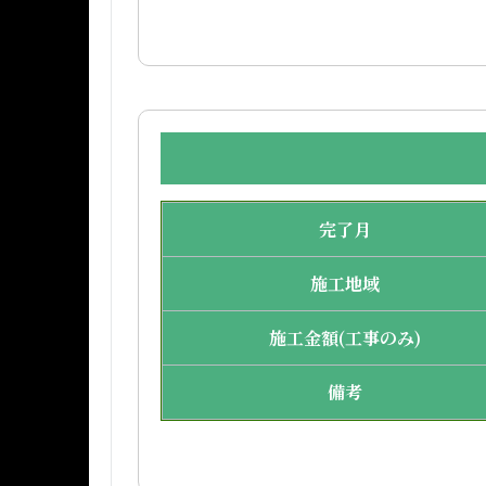
完了月
施工地域
施工金額(工事のみ)
備考