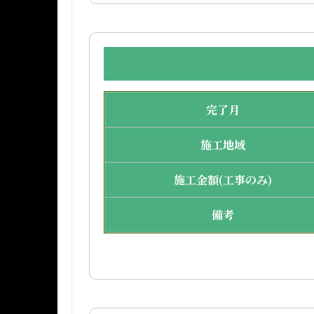
完了月
施工地域
施工金額(工事のみ)
備考