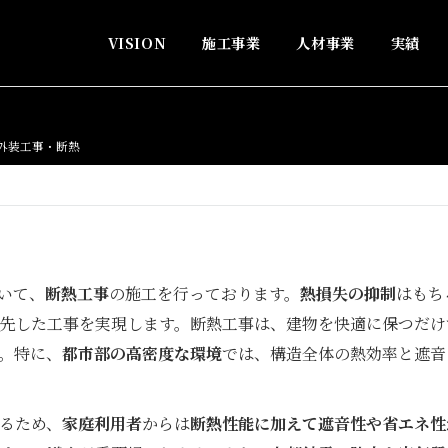
VISION
施工事業
人材事業
実績
外装工事・断熱
いて、
断熱工事
の施工を行っております。
熱損失の抑制
はもち
先した工事を実現します。断熱工事は、建物を快適に保つだけ
。特に、
都市部の高密度な環境
では、構造全体の熱効率と遮音
るため、
家庭利用者
からは
断熱性能に加えて遮音性や省エネ性