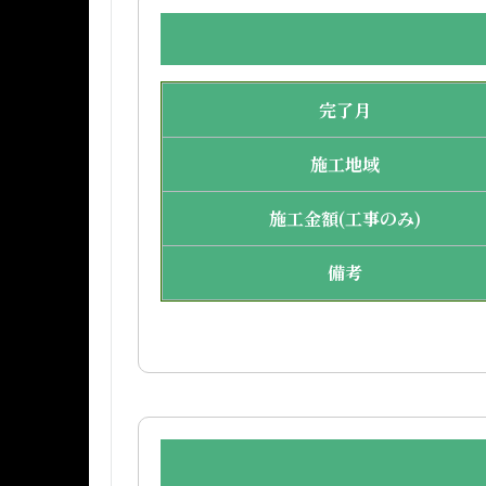
完了月
施工地域
施工金額(工事のみ)
備考