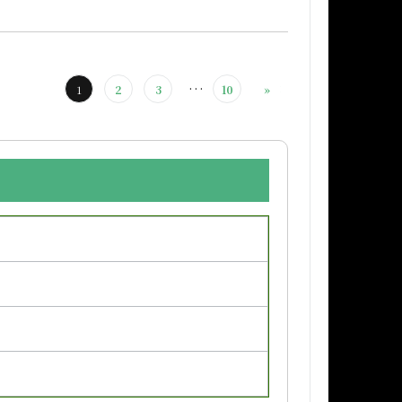
…
1
2
3
10
»