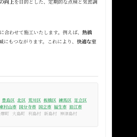
の向上
を目的とした、定期的な点検と気密調
に合わせて施工いたします。例えば、
熱橋
減にもつながります。これにより、
快適な室
豊島区
北区
荒川区
板橋区
練馬区
足立区
東村山市
国分寺市
国立市
福生市
狛江市
多摩町
大島町
利島村
新島村
神津島村