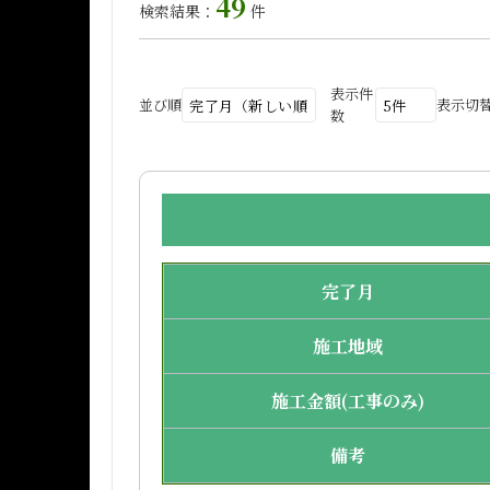
49
検索結果：
件
表示件
並び順
表示切
数
完了月
施工地域
施工金額(工事のみ)
備考