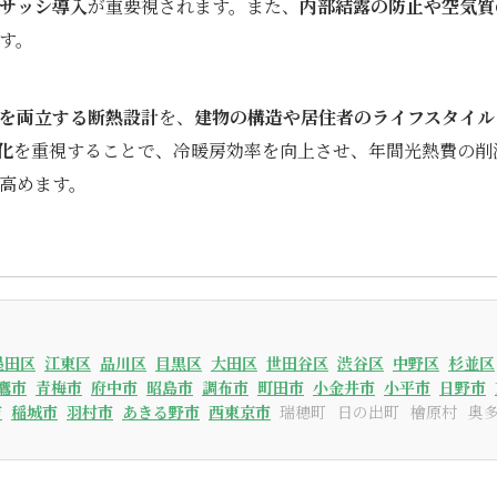
サッシ導入
が重要視されます。また、
内部結露の防止や空気質
す。
を両立する断熱設計
を、
建物の構造や居住者のライフスタイル
化
を重視することで、冷暖房効率を向上させ、年間光熱費の削
高めます。
墨田区
江東区
品川区
目黒区
大田区
世田谷区
渋谷区
中野区
杉並区
鷹市
青梅市
府中市
昭島市
調布市
町田市
小金井市
小平市
日野市
市
稲城市
羽村市
あきる野市
西東京市
瑞穂町
日の出町
檜原村
奥