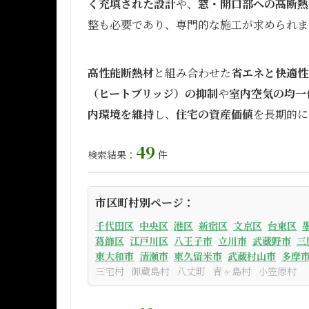
く充填された設計
や、
窓・開口部への高断熱
整も必要であり、専門的な施工が求められま
高性能断熱材
と組み合わせた
省エネと快適性
（ヒートブリッジ）の抑制
や
室内空気の均一
内環境を維持
し、
住宅の資産価値
を長期的に
49
検索結果：
件
市区町村別ページ：
千代田区
中央区
港区
新宿区
文京区
台東区
葛飾区
江戸川区
八王子市
立川市
武蔵野市
三
東大和市
清瀬市
東久留米市
武蔵村山市
多摩
三宅村
御蔵島村
八丈町
青ヶ島村
小笠原村