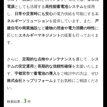
電源
としても活躍する
高性能蓄電池システム
を採用
し、
日常や災害時にも安心
の電力供給を可能にする
エ
ネルギーソリューション
を提供しています。また、
戸
建住宅や商業施設
など
建物の用途や電力消費の特性
に
応じた
エネルギーマネジメント
の提案も行っておりま
す。
さらに、
定期的な点検やメンテナンス
を通じて、
シス
テムの安定運用
と
長期的な信頼性確保
を支援いたしま
す。
宇都宮市
で
蓄電池の導入
をご検討中の方は、ぜひ
株式会社トップリフォーム
までお気軽にご相談くださ
い。
3
検索結果：
件