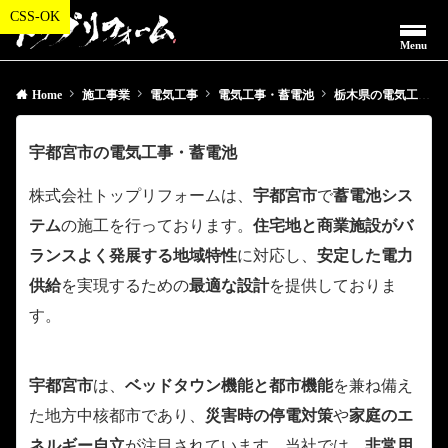
Menu
Home
施工事業
電気工事
電気工事・蓄電池
栃木県の電気工事・蓄電池
宇都宮市の電気工事・蓄電池
株式会社トップリフォームは、
宇都宮市
で
蓄電池シス
テム
の施工を行っております。
住宅地と商業施設がバ
ランスよく発展する地域特性
に対応し、
安定した電力
供給
を実現するための
最適な設計
を提供しておりま
す。
宇都宮市
は、
ベッドタウン機能と都市機能
を兼ね備え
た地方中核都市であり、
災害時の停電対策
や
家庭のエ
ネルギー自立
が注目されています。当社では、
非常用