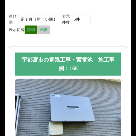
並び
表示
順
件数
表示切替
詳細
画像
宇都宮市の電気工事・蓄電池 施工事
例：166