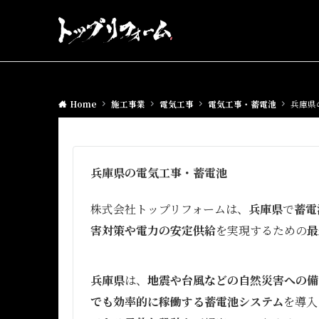
Home
施工事業
電気工事
電気工事・蓄電池
兵庫県
兵庫県の電気工事・蓄電池
株式会社トップリフォームは、
兵庫県
で
蓄電
害対策や電力の安定供給
を実現するための
最
兵庫県
は、
地震や台風などの自然災害への備
でも効率的に稼働する蓄電池システム
を導入