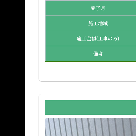
完了月
施工地域
施工金額(工事のみ)
備考