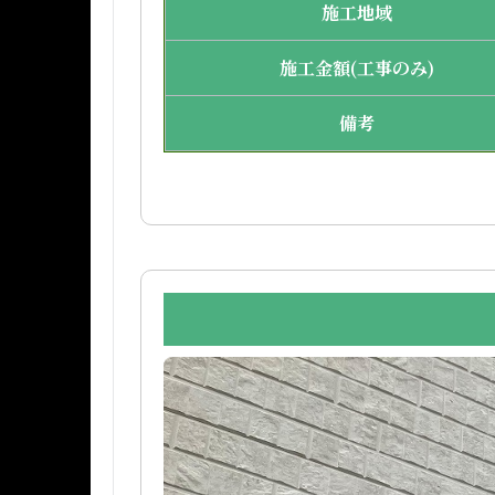
施工地域
施工金額(工事のみ)
備考