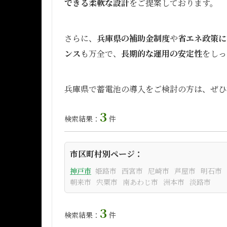
できる柔軟な設計
をご提案しております。
さらに、
兵庫県の補助金制度
や
省エネ政策に
ンス
も万全で、
長期的な運用の安定性
をしっ
兵庫県で蓄電池の導入をご検討の方は、ぜひ
3
検索結果：
件
市区町村別ページ：
神戸市
姫路市
西宮市
尼崎市
芦屋市
明石市
朝来市
宍粟市
南あわじ市
洲本市
淡路市
3
検索結果：
件