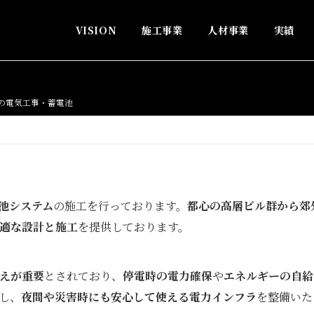
VISION
施工事業
人材事業
実績
の電気工事・蓄電池
池システム
の施工を行っております。
都心の高層ビル群から郊
適な設計と施工
を提供しております。
えが重要
とされており、
停電時の電力確保
や
エネルギーの自給
し、
夜間や災害時にも安心して使える電力インフラ
を整備いた