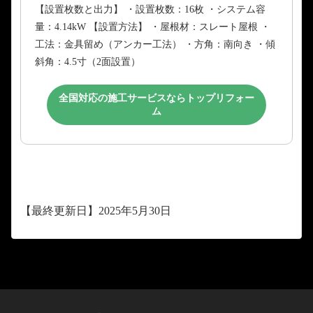
【設置枚数と出力】 ・設置枚数：16枚 ・システム容
量：4.14kW 【設置方法】 ・屋根材：スレート屋根 ・
工法：金具留め（アンカー工法） ・方角：南向き ・傾
斜角：4.5寸（2面設置）
全国対応の施工サービスならトップリフォー
ム
【最終更新日】2025年5月30日