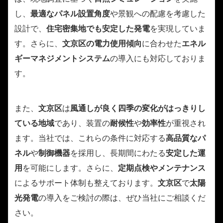
し、
最適なパネル設置角度
や景観への配慮を考慮した
設計で、
住宅密集地でも安定した発電
を実現していま
す。さらに、
文京区の電力使用傾向
に合わせた
エネル
ギーマネジメントシステム
の導入にも対応しておりま
す。
また、
文京区
は
風通しが良く四季の変化がはっきりし
ている地域
であり、装置の
耐候性
や
効率性
が重視され
ます。当社では、これらの条件に対応する
高品質なパ
ネル
や
制御機器
を採用し、長期間にわたる
安定した運
用
を可能にします。さらに、
定期点検やメンテナンス
によるサポート体制も整えております。
文京区
で
太陽
光発電
の導入をご検討の際は、ぜひ当社にご相談くだ
さい。