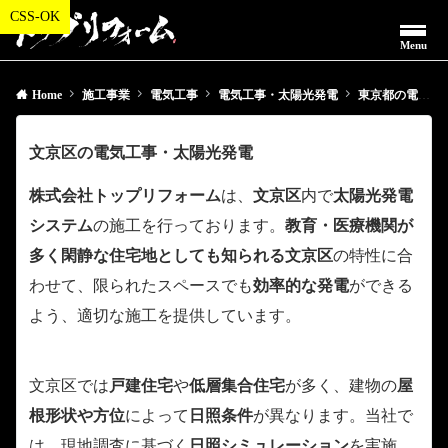
Menu
Home
施工事業
電気工事
電気工事・太陽光発電
東京都の電気工事・太陽光発電
文京区の電気工事・太陽光発電
株式会社トップリフォーム
は、
文京区
内で
太陽光発電
システム
の施工を行っております。
教育・医療機関が
多く閑静な住宅地としても知られる文京区
の特性に合
わせて、限られたスペースでも
効率的な発電
ができる
よう、適切な施工を提供しています。
文京区では
戸建住宅
や
低層集合住宅
が多く、建物の
屋
根形状や方位
によって
日照条件
が異なります。当社で
は、現地調査に基づく
日照シミュレーション
を実施