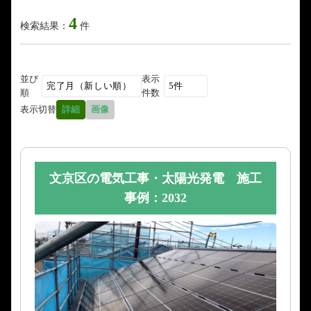
4
検索結果：
件
並び
表示
順
件数
表示切替
詳細
画像
文京区の電気工事・太陽光発電 施工
事例：2032