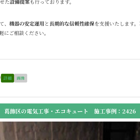
せた
設備提案
も行っております。
て、
機器の安定運用
と
長期的な信頼性確保
を支援いたします。
軽にご相談ください。
替
詳細
画像
葛飾区の電気工事・エコキュート 施工事例：2426