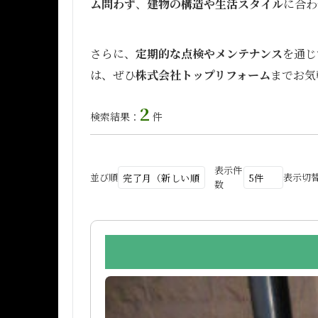
ム問わず
、
建物の構造や生活スタイル
に合わ
さらに、
定期的な点検やメンテナンス
を通じ
は、ぜひ
株式会社トップリフォーム
までお気
2
検索結果：
件
表示件
並び順
表示切
数