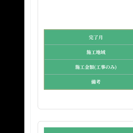
完了月
施工地域
施工金額(工事のみ)
備考