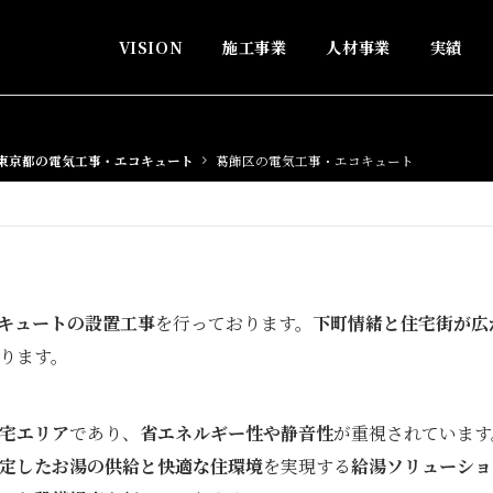
VISION
施工事業
人材事業
実績
東京都の電気工事・エコキュート
葛飾区の電気工事・エコキュート
キュートの設置工事
を行っております。
下町情緒と住宅街が広
ります。
宅エリア
であり、
省エネルギー性や静音性
が重視されています
定したお湯の供給と快適な住環境
を実現する
給湯ソリューショ