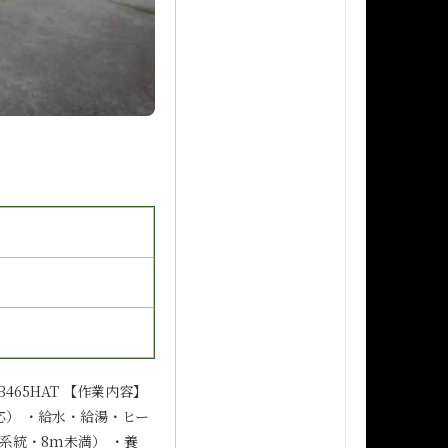
65HAT 【作業内容】
応） ・給水・給湯・ヒー
系統・8m未満） ・養