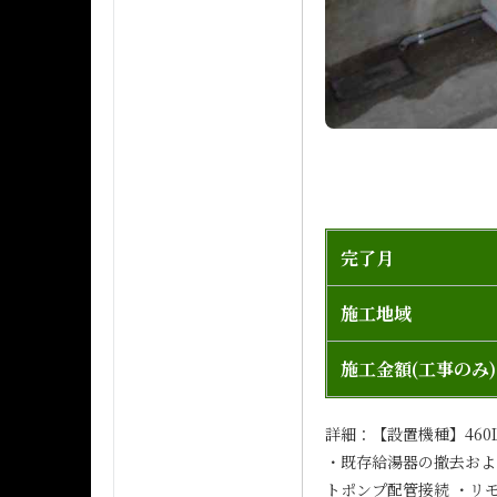
完了月
施工地域
施工金額(工事のみ)
詳細：【設置機種】460
・既存給湯器の撤去およ
トポンプ配管接続 ・リ