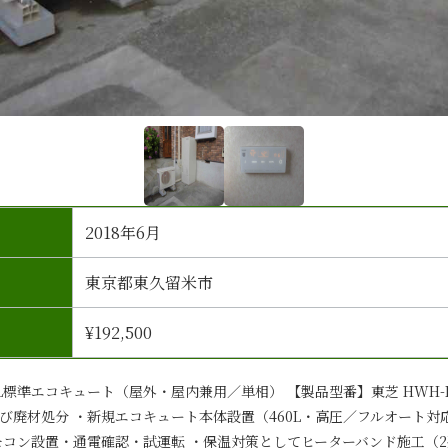
2018年6月
東京都東久留米市
¥192,500
L標準エコキュート（屋外・屋内兼用／単相） 【製品型番】東芝 HWH-B4
び廃材処分 ・新規エコキュート本体設置（460L・高圧／フルオート対
モコン設置・通電確認・試運転 ・保温対策としてヒーターバンド施工（2