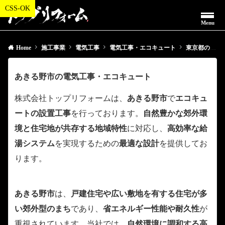
Menu
Home
施工事業
電気工事
電気工事・エコキュート
東京都の電気工事・エコキュート
あきる野市の電気工事・エコキュート
株式会社トップリフォームは、
あきる野市
で
エコキュ
ートの設置工事
を行っております。
自然豊かな郊外環
境と住宅地が共存する地域特性
に対応し、
高効率な給
湯システム
を実現するための
最適な設計
を提供してお
ります。
あきる野市
は、
戸建住宅や広い敷地を有する住宅が多
い郊外型のまち
であり、
省エネルギー性能や耐久性
が
重視されています。当社では、
自然環境に調和する高