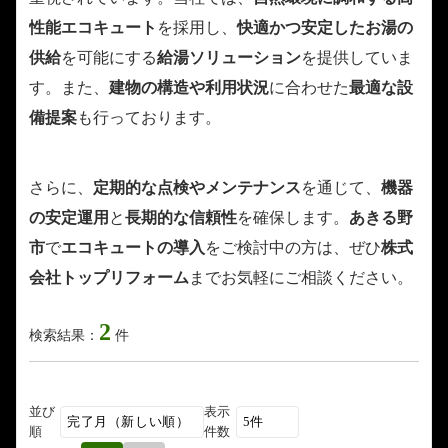
性能エコキュート
を採用し、
快適かつ安定したお湯の
供給
を可能にする
給湯ソリューション
を提供していま
す。また、
建物の構造や利用状況
に合わせた
最適な設
備提案
も行っております。
さらに、
定期的な点検やメンテナンス
を通じて、
機器
の安定運用
と
長期的な信頼性
を確保します。
あきる野
市
で
エコキュートの導入
をご検討中の方は、ぜひ
株式
会社トップリフォーム
までお気軽にご相談ください。
2
検索結果：
件
並び
表示
順
件数