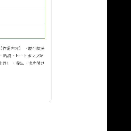
 【作業内容】 ・既存給湯
水・給湯・ヒートポンプ配
未満） ・養生・後片付け