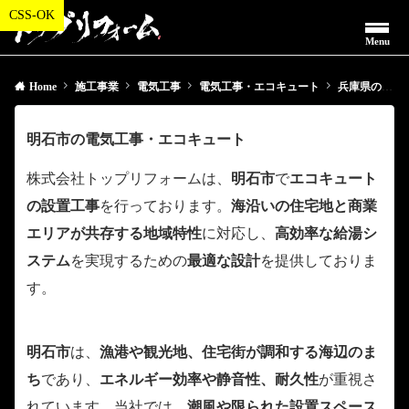
Menu
Home
施工事業
電気工事
電気工事・エコキュート
兵庫県の電気工事・エコキュート
明石市の電気工事・エコキュート
株式会社トップリフォームは、
明石市
で
エコキュート
の設置工事
を行っております。
海沿いの住宅地と商業
エリアが共存する地域特性
に対応し、
高効率な給湯シ
ステム
を実現するための
最適な設計
を提供しておりま
す。
明石市
は、
漁港や観光地、住宅街が調和する海辺のま
ち
であり、
エネルギー効率や静音性、耐久性
が重視さ
れています。当社では、
潮風や限られた設置スペース