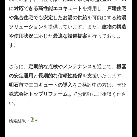
に対応できる高性能エコキュート
を採用し、
戸建住宅
や集合住宅でも安定したお湯の供給
を可能にする
給湯
ソリューション
を提供しています。また、
建物の構造
や使用状況
に応じた
最適な設備提案
も行っておりま
す。
さらに、
定期的な点検やメンテナンス
を通じて、
機器
の安定運用
と
長期的な信頼性確保
を支援いたします。
明石市
で
エコキュートの導入
をご検討中の方は、ぜひ
株式会社トップリフォーム
までお気軽にご相談くださ
い。
2
検索結果：
件