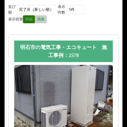
並び
表示
順
件数
表示切替
詳細
画像
明石市の電気工事・エコキュート 施
工事例：2578