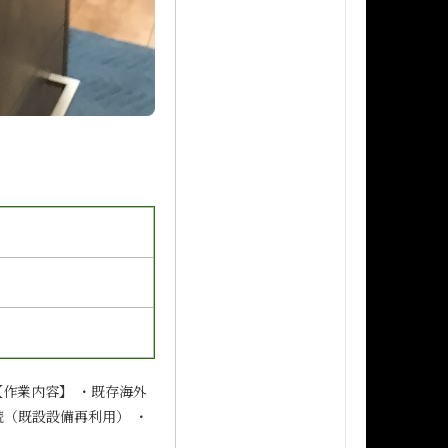
 【作業内容】 ・既存海外
接続（既設設備再利用） ・