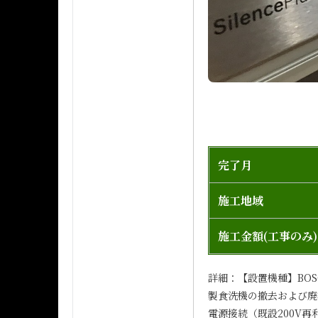
完了月
施工地域
施工金額(工事のみ)
詳細：【設置機種】BOS
製食洗機の撤去および廃材
電源接続（既設200V