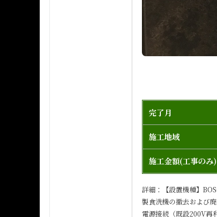
完了月
施工地域
施工金額(工事のみ)
詳細：【設置機種】BOS
製食洗機の撤去および廃材
電源接続（既設200V