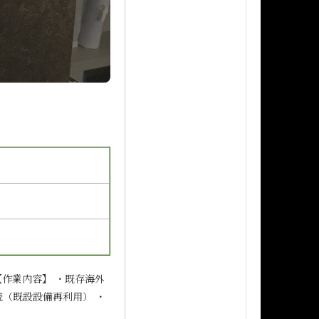
 【作業内容】 ・既存海外
接続（既設設備再利用） ・