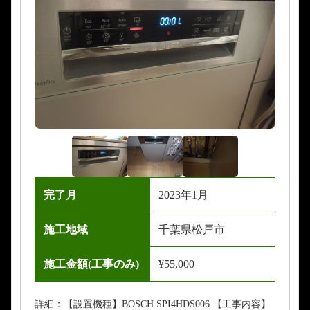
完了月
2023年1月
施工地域
千葉県松戸市
施工金額(工事のみ)
¥55,000
詳細：【設置機種】BOSCH SPI4HDS006 【工事内容】