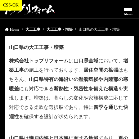
Menu
Home
大工工事
大工工事・増築
山口県の大工工事・増築
山口県の大工工事・増築
株式会社トップリフォーム
は
山口県全域
において、
増
築工事
の施工を行っております。
居住空間の拡張
はも
ちろん、
山口県特有の海沿いの湿潤気候や内陸部の寒
暖差
にも対応できる
断熱性・気密性を備えた構造
を実
現します。増築は、暮らしの変化や家族構成に応じて
対応できる柔軟な選択肢であり、特に
四季を通じた快
適性
を確保する設計が求められます。
山口県
は
瀬戸内海と日本海に面する地域
であり、
夏の