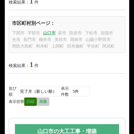
1
検索結果：
件
市区町村別ページ：
下関市
宇部市
山口市
萩市
防府市
下松市
岩国市
光市
長門市
柳井市
美祢市
周南市
山陽小野田市
周防大島町
和木町
上関町
田布施町
平生町
阿武町
1
検索結果：
件
並び
表示
順
件数
表示切替
詳細
画像
山口市の大工工事・増築