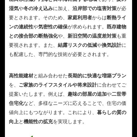
湿気
や
冬の冷え込み
に加え、
沿岸部での塩害対策
が必
要とされます。そのため、
家庭利用者
からは
断熱ライ
ンの連続性
や
気密性の確保
が求められます。
既存建物
との接合部の断熱強化
や、
新旧空間の温度差対策
も重
要視されます。また、
結露リスクの低減
や
換気設計
に
も配慮した、専門的な技術が必要とされます。
高性能建材
と組み合わせた
長期的に快適な増築プラン
を、
ご家族のライフスタイルや将来設計
に合わせてご
提案いたします。例えば、
趣味の部屋の追加
や
二世帯
住宅化
など、多様なニーズに応えることで、住宅の価
値向上にもつながります。これにより、
暮らしの質の
向上
と
機能性の拡充
を実現します。