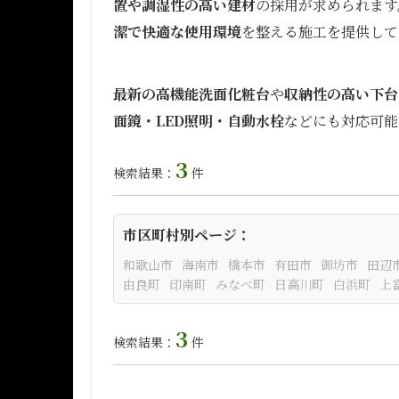
置や調湿性の高い建材
の採用が求められます
潔で快適な使用環境
を整える施工を提供して
最新の高機能洗面化粧台
や
収納性の高い下台
面鏡・LED照明・自動水栓
などにも対応可能
3
検索結果：
件
市区町村別ページ：
和歌山市
海南市
橋本市
有田市
御坊市
田辺
由良町
印南町
みなべ町
日高川町
白浜町
上
3
検索結果：
件