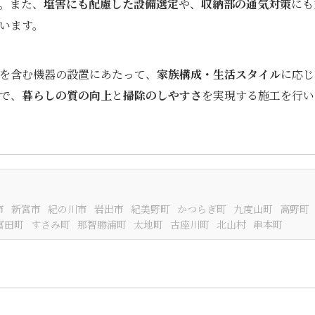
。また、
塩害にも配慮した設備選定
や、
収納部の通気対策
にも
います。
を含む機器の設置にあたって、
家族構成・生活スタイル
に応じ
で、
暮らしの質の向上
と
掃除のしやすさ
を実現する施工を行い
市
新宮市
紀の川市
岩出市
紀美野町
かつらぎ町
九度山町
高野町
富田町
すさみ町
那智勝浦町
太地町
古座川町
北山村
串本町