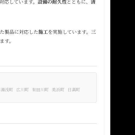
対応しています。
設備の耐久性
とともに、
清
た製品に対応した
施工
を実施しています。
三
ます。
湯浅町
広川町
有田川町
美浜町
日高町