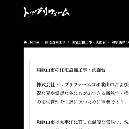
Home
住宅設備工事
住宅設備工事・洗面台
和歌山県の
和歌山市の住宅設備工事・洗面台
株式会社トップリフォーム
は
和歌山市および
湿な夏や温暖な冬
にも対応できる
断熱性・換
の衛生管理
を快適に保つために重要であり、
和歌山市
は
太平洋に面した温暖な気候
で、
洗