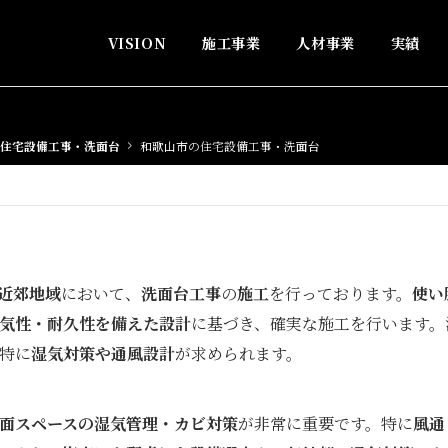
VISION
施工事業
人材事業
実績
住宅設備工事・洗面台
和歌山市の住宅設備工事・洗面台
近郊地域
において、
洗面台工事
の
施工
を行っております。
使い
気性・耐久性を備えた設計
に基づき、確実な施工を行います。
特に
湿気対策や通風設計
が求められます。
面スペースの湿気管理・カビ対策
が非常に重要です。特に
風通