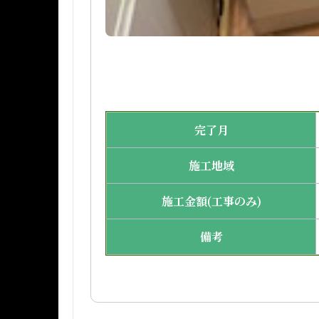
完了月
施工地域
施工金額(工事のみ)
備考