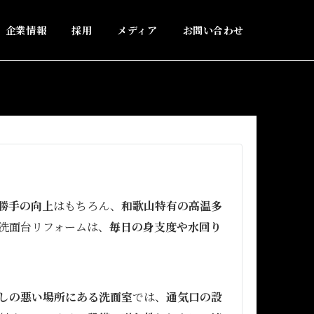
企業情報
採用
メディア
お問い合わせ
勝手の向上
はもちろん、
和歌山特有の高温多
洗面台リフォームは、
毎日の身支度や水回り
しの悪い場所にある洗面室
では、
通気口の設