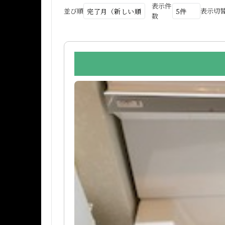
表示件
並び順
表示切
数