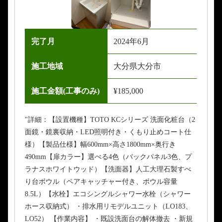
完了月
2024年6月
施工地域
大分県大分市
施工金額(工事のみ)
¥185,000
"詳細：【設置機種】TOTO KCシリーズ 洗面化粧台（2
面鏡・鏡裏収納・LED照明付き・くもり止めコート仕
様）【製品仕様】幅600mm×高さ1800mm×奥行き
490mm【扉カラー】選べる4色（バックパネル3色、プ
ラナスホワイトウッド）【洗面器】人工大理石製すべ
り台ボウル（ペアキャッチャー付き、ボウル容量
8.5L）【水栓】エコシングルシャワー水栓（シャワー
ホース収納式） ・排水用リモデルユニット（LO183、
LO52） 【作業内容】 ・既設洗面台の解体撤去 ・新規