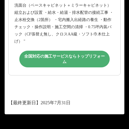
洗面台（ベースキャビネット＋ミラーキャビネット）
組立および設置 ・給水・給湯・排水配管の接続工事 ・
止水栓交換（2箇所） ・宅内搬入出経路の養生 ・動作
チェック・操作説明・施工空間の清掃 ・0.75坪内装パ
ック（CF張替え無し、クロスAA級・ソフト巾木仕上
げ） "
全国対応の施工サービスならトップリフォー
ム
【最終更新日】2025年7月31日