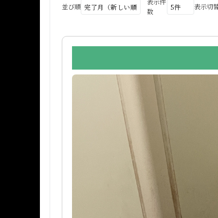
表示件
並び順
表示切
数