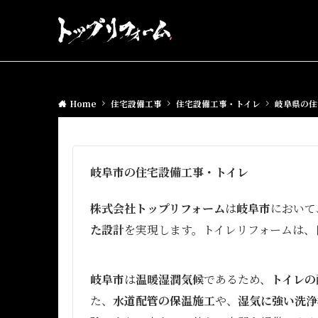
Home
住宅設備工事
住宅設備工事・トイレ
岐阜県の住
岐阜市の住宅設備工事・トイレ
株式会社トップリフォーム
は
岐阜市
において
た設計
を実現します。トイレリフォームは、
岐阜市
は
温暖湿潤気候
であるため、
トイレの
た、
水道配管の保温施工
や、
湿気に強い洗浄