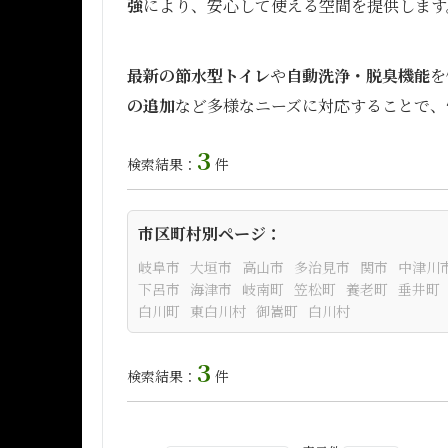
強
により、安心して使える空間を提供します
最新の節水型トイレ
や
自動洗浄・脱臭機能
を
の追加
など多様なニーズに対応することで、
3
検索結果：
件
市区町村別ページ：
岐阜市
大垣市
高山市
多治見市
関市
中津川
下呂市
海津市
岐南町
笠松町
養老町
垂井町
白川町
東白川村
御嵩町
白川村
3
検索結果：
件