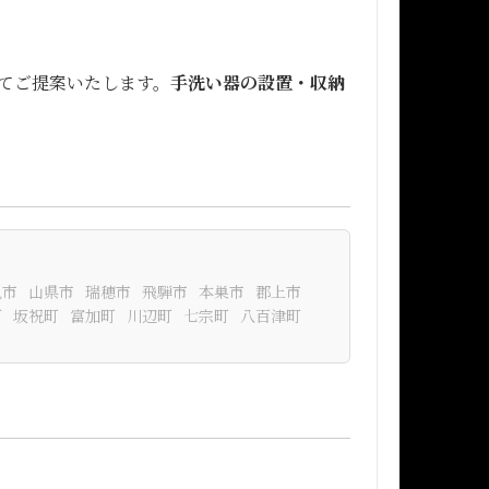
てご提案いたします。
手洗い器の設置・収納
児市
山県市
瑞穂市
飛騨市
本巣市
郡上市
町
坂祝町
富加町
川辺町
七宗町
八百津町