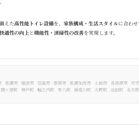
。
備えた
高性能トイレ設備
を、
家族構成・生活スタイル
に合わせ
快適性の向上
と
機能性・清掃性の改善
を実現します。
市
美濃市
瑞浪市
羽島市
恵那市
美濃加茂市
土岐市
各務原市
可
関ケ原町
神戸町
輪之内町
安八町
揖斐川町
大野町
池田町
北方