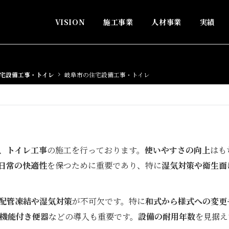
VISION
施工事業
人材事業
実績
宅設備工事・トイレ
岐阜市の住宅設備工事・トイレ
、
トイレ工事
の施工を行っております。
使いやすさの向上
はも
日常の快適性
を保つために重要であり、特に
湿気対策や衛生面
配管凍結や湿気対策
が不可欠です。特に
和式から様式への変更
機能付き便器
などの導入も重要です。
設備の耐用年数
を見据え