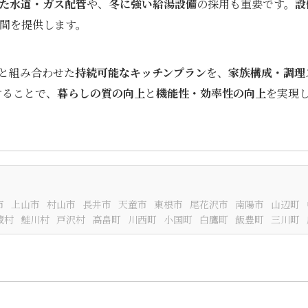
た水道・ガス配管
や、
冬に強い給湯設備
の採用も重要です。
設
間を提供します。
と組み合わせた
持続可能なキッチンプラン
を、
家族構成・調理
することで、
暮らしの質の向上
と
機能性・効率性の向上
を実現
市
上山市
村山市
長井市
天童市
東根市
尾花沢市
南陽市
山辺町
蔵村
鮭川村
戸沢村
高畠町
川西町
小国町
白鷹町
飯豊町
三川町