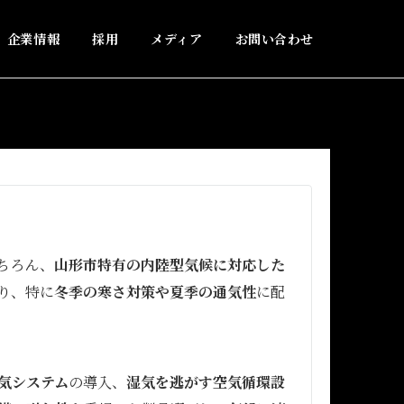
企業情報
採用
メディア
お問い合わせ
ちろん、
山形市特有の内陸型気候に対応した
り、特に
冬季の寒さ対策や夏季の通気性
に配
気システム
の導入、
湿気を逃がす空気循環設