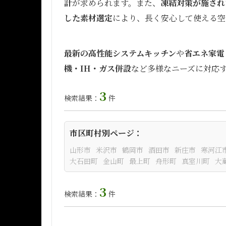
計
が求められます。また、
凍結対策が施され
した素材選定
により、長く安心して使える空
最新の高性能システムキッチン
や
省エネ家電
機・IH・ガス併設
など多様なニーズに対応
3
検索結果：
件
市区町村別ページ：
山形市
米沢市
鶴岡市
酒田市
新庄市
寒河江
大石田町
金山町
最上町
舟形町
真室川町
大
3
検索結果：
件