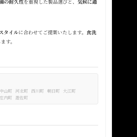
備の耐久性
を重視した製品選びと、
気候に適
スタイル
に合わせてご提案いたします。
食洗
します。
中山町
河北町
西川町
朝日町
大江町
庄内町
遊佐町