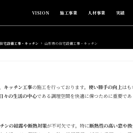
VISION
施工事業
人材事業
実績
住宅設備工事・キッチン
山形市の住宅設備工事・キッチン
、
キッチン工事
の施工を行っております。
使い勝手の向上
はも
日々の生活の中心
である調理空間を快適に保つために重要であ
チンの結露や断熱対策
が不可欠です。特に
断熱性の高い窓や換