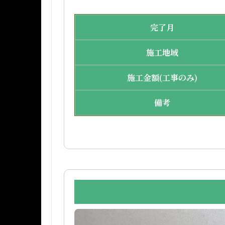
完了月
施工地域
施工金額(工事のみ)
備考