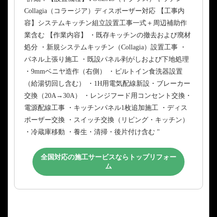
Collagia（コラージア）ディスポーザー対応 【工事内
容】システムキッチン組立設置工事一式＋周辺補助作
業含む 【作業内容】 ・既存キッチンの撤去および廃材
処分 ・新規システムキッチン（Collagia）設置工事 ・
パネル上張り施工 ・既設パネル剥がしおよび下地処理
・9mmベニヤ造作（右側） ・ピルトイン食洗器設置
（給湯切回し含む） ・1H用電気配線新設・ブレーカー
交換（20A→30A） ・レンジフード用コンセント交換・
電源配線工事 ・キッチンパネル1枚追加施工 ・ディス
ポーザー交換 ・スイッチ交換（リビング・キッチン）
・冷蔵庫移動 ・養生・清掃・後片付け含む "
全国対応の施工サービスならトップリフォー
ム