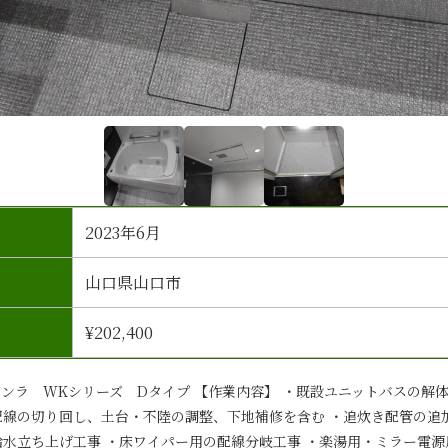
2023年6月
山口県山口市
¥202,400
 シンラ WKシリーズ Dタイプ 【作業内容】 ・既設ユニットバスの解
配線の切り回し、土台・不陸の調整、下地補修を含む ・追炊き配管の追
給水立ち上げ工事 ・床ワイパー用の配線分岐工事 ・楽湯用・ミラー電源