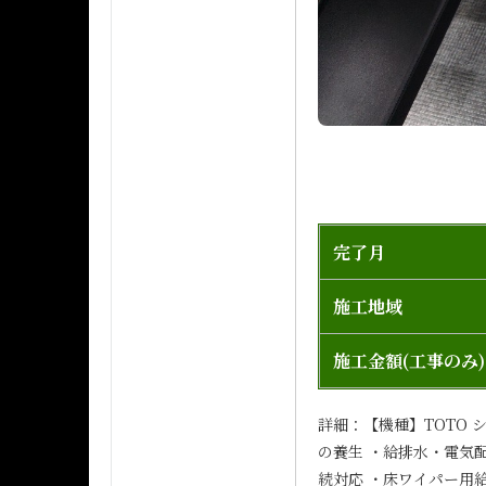
完了月
施工地域
施工金額(工事のみ)
詳細：【機種】TOTO
の養生 ・給排水・電気
続対応 ・床ワイパー用