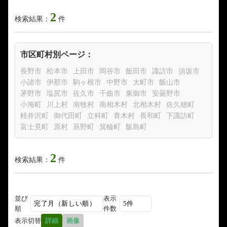
2
検索結果：
件
市区町村別ページ：
長野市
松本市
上田市
岡谷市
飯田市
諏訪市
須坂市
小諸市
伊那市
駒ヶ根市
中野市
大町市
飯山市
茅野市
塩尻市
佐久市
千曲市
東御市
安曇野市
小海町
川上村
南牧村
南相木村
北相木村
佐久穂町
軽井沢町
御代田町
立科町
青木村
長和町
下諏訪町
富士見町
原村
辰野町
箕輪町
飯島町
2
検索結果：
件
並び
表示
順
件数
表示切替
詳細
画像