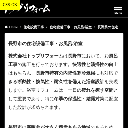
Menu
Home
住宅設備工事
住宅設備工事・お風呂/浴室
長野県の住宅設備工事・お風呂/浴室
長野市の住宅設備工事・お風呂/浴室
株式会社トップリフォーム
は
長野市
において、
お風呂
工事
の施工を行っております。
快適性と清掃性の向上
はもちろん、
長野市特有の内陸性寒冷気候
にも対応で
きる
断熱性・換気性・耐久性を備えた浴室設計
を実現
します。浴室リフォームは、
一日の疲れを癒す空間
と
して重要であり、特に
冬季の保温性・結露対策
に配慮
した設計が求められます。
長野市
は
寒暖差が大きく積雪もある地域
であるため、