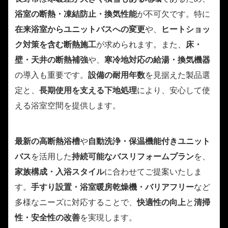
浴室の断熱・凍結防止・換気性能
が不可欠です。特に
在来浴室からユニットバスへの変更
や、
ヒートショッ
ク対策を含む断熱施工
が求められます。また、
床・
壁・天井の断熱補強
や、
寒冷地対応の給湯・換気機器
の導入も重要です。
設備の耐用年数
を見据えた製品選
定と、
長期使用を支える下地処理
により、安心して使
える浴室空間を提供します。
最新の高断熱浴槽
や
自動洗浄・保温機能付きユニット
バス
を活用した
持続可能なバスリフォームプラン
を、
家族構成・入浴スタイル
に合わせてご提案いたしま
す。
手すり設置・浴室暖房乾燥機・バリアフリー
など
多様なニーズに対応することで、
快適性の向上
と
清掃
性・安全性の改善
を実現します。