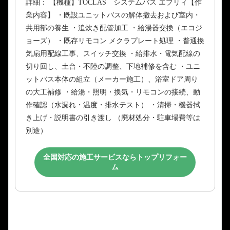
詳細： 【機種】TOCLAS システムバス エブリィ【作
業内容】 ・既設ユニットバスの解体撤去および室内・
共用部の養生 ・追炊き配管加工 ・給湯器交換（エコジ
ョーズ） ・既存リモコン メクラプレート処理 ・普通換
気扇用配線工事、スイッチ交換 ・給排水・電気配線の
切り回し、土台・不陸の調整、下地補修を含む ・ユニ
ットバス本体の組立（メーカー施工）、浴室ドア周り
の大工補修 ・給湯・照明・換気・リモコンの接続、動
作確認（水漏れ・温度・排水テスト） ・清掃・機器拭
き上げ・説明書の引き渡し （廃材処分・駐車場費等は
別途）
全国対応の施工サービスならトップリフォー
ム