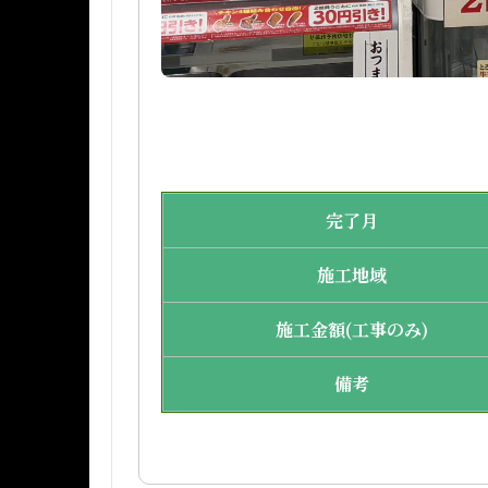
完了月
施工地域
施工金額(工事のみ)
備考