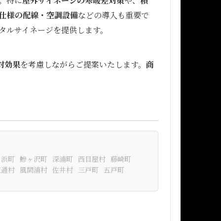
。特に
屋外サイネージの寒暖差対策
や、
積
仕様の配線・空調設備
などの導入も重要で
タルサイネージを提供します。
対効果
を考慮しながらご提案いたします。
商
ヶ浜町
鰺ヶ沢町
深浦町
西目屋村
藤崎町
東通村
風間浦村
佐井村
三戸町
五戸町