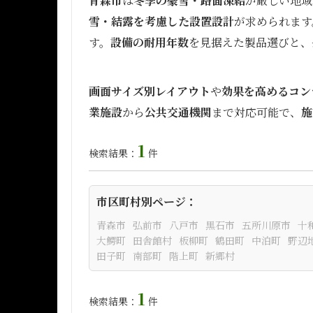
青森市
は
冬季の豪雪・路面凍結
が厳しい地域
雪・結露を考慮した設置設計
が求められます
す。
設備の耐用年数
を見据えた製品選びと、
画面サイズ別レイアウト
や
効果を高めるコン
業施設
から
公共交通機関
まで対応可能で、
施
1
検索結果：
件
市区町村別ページ：
青森市
弘前市
八戸市
黒石市
五所川原市
十
大鰐町
田舎館村
板柳町
鶴田町
中泊町
野辺
田子町
南部町
階上町
新郷村
1
検索結果：
件