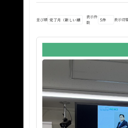
表示件
並び順
表示切
数