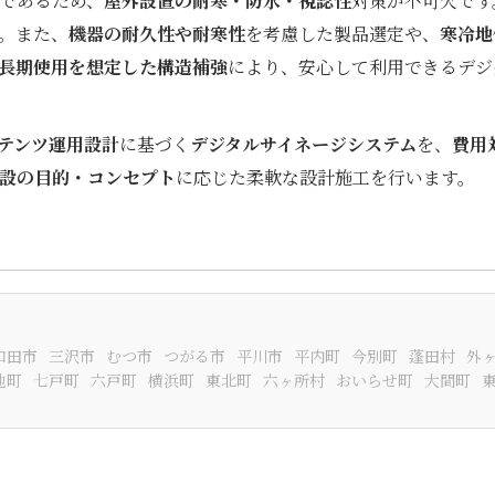
であるため、
屋外設置の耐寒・防水・視認性
対策が不可欠です
。また、
機器の耐久性や耐寒性
を考慮した製品選定や、
寒冷地
長期使用を想定した構造補強
により、安心して利用できるデジ
テンツ運用設計
に基づく
デジタルサイネージシステム
を、
費用
設の目的・コンセプト
に応じた柔軟な設計施工を行います。
和田市
三沢市
むつ市
つがる市
平川市
平内町
今別町
蓬田村
外
地町
七戸町
六戸町
横浜町
東北町
六ヶ所村
おいらせ町
大間町