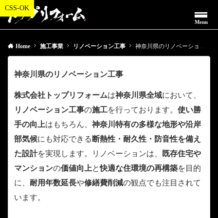
Menu
Home
施工事業
リノベーション工事
神奈川県のリノベーション工事
神奈川県のリノベーション工事
株式会社トップリフォーム
は
神奈川県全域
において、
リノベーション工事
の
施工
を行っております。
使い勝
手の向上
はもちろん、
神奈川特有の多様な地形や沿岸
部気候
にも対応できる
断熱性・耐久性・防音性を備え
た設計
を実現します。リノベーションは、
既存住宅や
マンション
の
価値向上
と
快適な住環境の再構築
を目的
に、
耐用年数延長
や
修繕費削減
の観点でも注目されて
います。