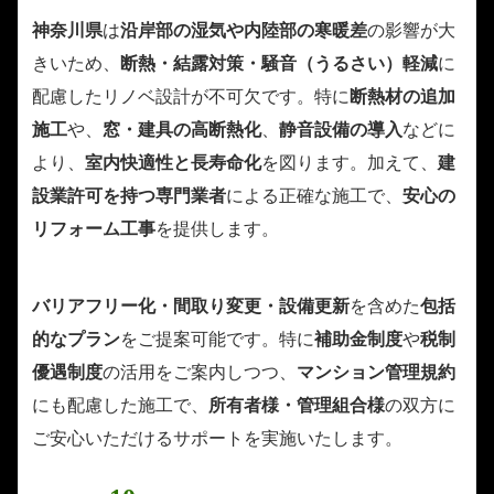
神奈川県
は
沿岸部の湿気や内陸部の寒暖差
の影響が大
きいため、
断熱・結露対策・騒音（うるさい）軽減
に
配慮したリノベ設計が不可欠です。特に
断熱材の追加
施工
や、
窓・建具の高断熱化
、
静音設備の導入
などに
より、
室内快適性と長寿命化
を図ります。加えて、
建
設業許可を持つ専門業者
による正確な施工で、
安心の
リフォーム工事
を提供します。
バリアフリー化・間取り変更・設備更新
を含めた
包括
的なプラン
をご提案可能です。特に
補助金制度
や
税制
優遇制度
の活用をご案内しつつ、
マンション管理規約
にも配慮した施工で、
所有者様・管理組合様
の双方に
ご安心いただけるサポートを実施いたします。