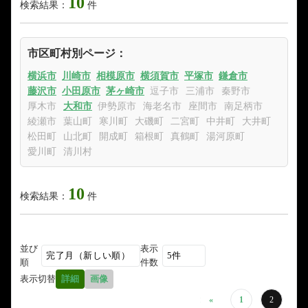
10
検索結果：
件
市区町村別ページ：
横浜市
川崎市
相模原市
横須賀市
平塚市
鎌倉市
藤沢市
小田原市
茅ヶ崎市
逗子市
三浦市
秦野市
厚木市
大和市
伊勢原市
海老名市
座間市
南足柄市
綾瀬市
葉山町
寒川町
大磯町
二宮町
中井町
大井町
松田町
山北町
開成町
箱根町
真鶴町
湯河原町
愛川町
清川村
10
検索結果：
件
並び
表示
順
件数
表示切替
詳細
画像
«
1
2