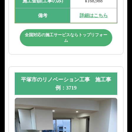
施工金額(工事のみ)
¥168,988
備考
詳細はこちら
全国対応の施工サービスならトップリフォー
ム
平塚市のリノベーション工事 施工事
例：3719