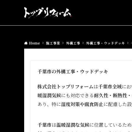
Home
施工事業
外構工事
外構工事・ウッドデッキ
千葉市の外構工事・ウッドデッキ
株式会社トップリフォーム
は
千葉市全域
にお
暖湿潤気候
にも対応できる
耐久性・断熱性・
あり、特に
湿度対策や腐食防止
に配慮した設
千葉市
は
温暖湿潤な気候
に位置しているため