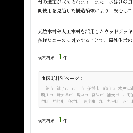
材の選定
が求められます。また、
水はけの良
期使用を見越した構造補強
により、安心して
天然木材や人工木材
を活用した
ウッドデッキ
多様なニーズに対応することで、
屋外生活の
1
検索結果：
件
市区町村別ページ：
千葉市
銚子市
市川市
船橋市
館山市
木更津
鴨川市
鎌ケ谷市
君津市
富津市
浦安市
四街
栄町
神崎町
多古町
東庄町
九十九里町
芝山
1
検索結果：
件