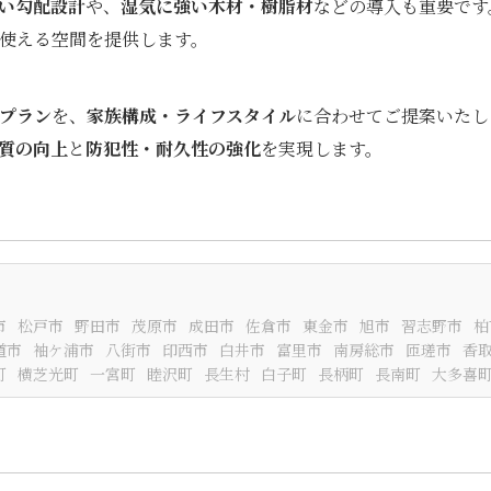
い勾配設計
や、
湿気に強い木材・樹脂材
などの導入も重要です
使える空間を提供します。
プラン
を、
家族構成・ライフスタイル
に合わせてご提案いたし
質の向上
と
防犯性・耐久性の強化
を実現します。
市
松戸市
野田市
茂原市
成田市
佐倉市
東金市
旭市
習志野市
柏
道市
袖ケ浦市
八街市
印西市
白井市
富里市
南房総市
匝瑳市
香
町
横芝光町
一宮町
睦沢町
長生村
白子町
長柄町
長南町
大多喜