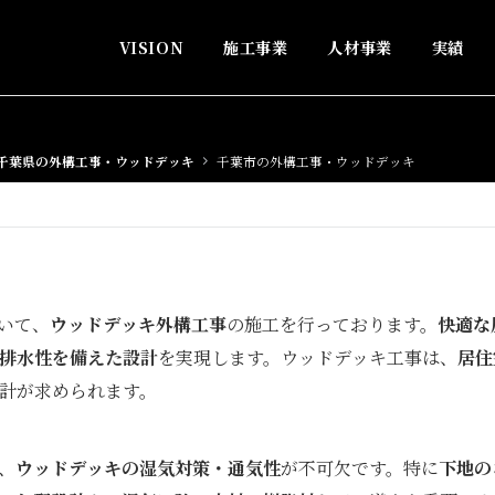
VISION
施工事業
人材事業
実績
千葉県の外構工事・ウッドデッキ
千葉市の外構工事・ウッドデッキ
いて、
ウッドデッキ外構工事
の施工を行っております。
快適な
排水性を備えた設計
を実現します。ウッドデッキ工事は、
居住
計が求められます。
、
ウッドデッキの湿気対策・通気性
が不可欠です。特に
下地の