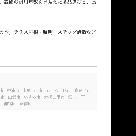
。
設備の耐用年数
を見据えた製品選びと、
長
ます。
テラス屋根・照明・ステップ設置
など
市
勝浦市
市原市
流山市
八千代市
我孫子市
取市
山武市
いすみ市
大網白里市
酒々井町
町
御宿町
鋸南町