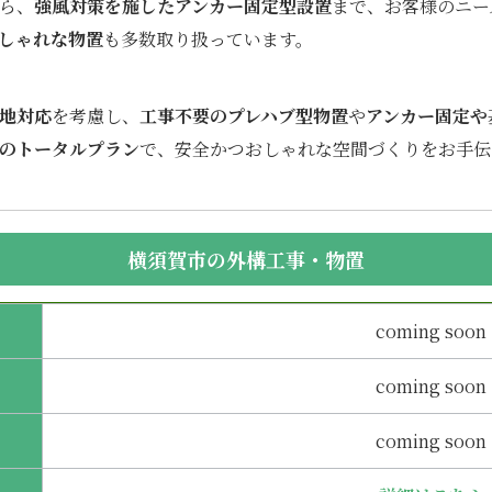
ら、
強風対策を施したアンカー固定型設置
まで、お客様のニー
しゃれな物置
も多数取り扱っています。
地対応
を考慮し、
工事不要のプレハブ型物置
や
アンカー固定や
のトータルプラン
で、安全かつおしゃれな空間づくりをお手伝
横須賀市の外構工事・物置
coming soon
coming soon
coming soon