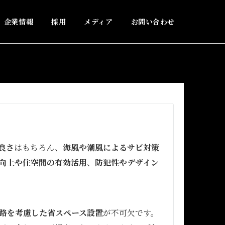
企業情報
採用
メディア
お問い合わせ
良さ
はもちろん、
海風や潮風によるサビ対策
向上や住空間の有効活用
、
防犯性やデザイン
路を考慮した省スペース設置
が不可欠です。