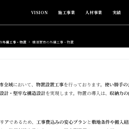
VISION
施工事業
人材事業
実績
の外構工事・物置
横須賀市の外構工事・物置
市全域
において、
物置設置工事
を行っております。
使い勝手の
設計・堅牢な構造設計
を実現します。物置の導入は、
収納力の
リア
であるため、
工事費込みの安心プラン
と
敷地条件や搬入経