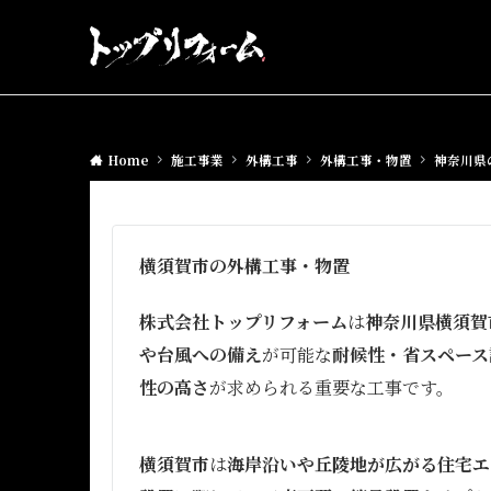
Home
施工事業
外構工事
外構工事・物置
神奈川県
横須賀市の外構工事・物置
株式会社トップリフォーム
は
神奈川県横須賀
や台風への備え
が可能な
耐候性・省スペース
性の高さ
が求められる重要な工事です。
横須賀市
は
海岸沿いや丘陵地が広がる住宅エ