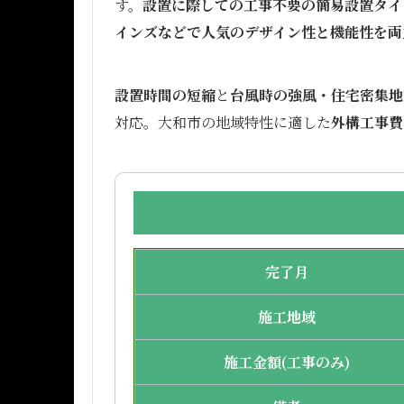
す。
設置に際しての工事不要の簡易設置タイ
インズなどで人気のデザイン性と機能性を両
設置時間の短縮
と
台風時の強風・住宅密集地
対応。大和市の地域特性に適した
外構工事費
完了月
施工地域
施工金額(工事のみ)