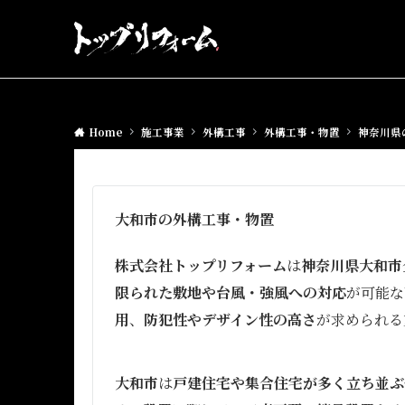
Home
施工事業
外構工事
外構工事・物置
神奈川県
大和市の外構工事・物置
株式会社トップリフォーム
は
神奈川県大和市
限られた敷地や台風・強風への対応
が可能な
用
、
防犯性やデザイン性の高さ
が求められる
大和市
は
戸建住宅や集合住宅が多く立ち並ぶ