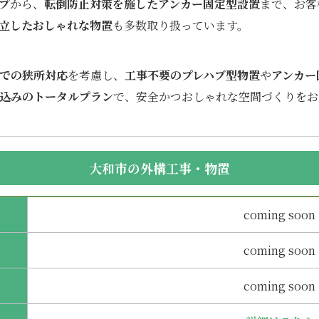
プ
から、
転倒防止対策を施したアンカー固定型設置
まで、お客
立したおしゃれな物置
も多数取り扱っています。
での狭所対応
を考慮し、
工事不要のプレハブ型物置
や
アンカー
込みのトータルプラン
で、安全かつおしゃれな空間づくりをお
大和市の外構工事・物置
coming soon
coming soon
coming soon