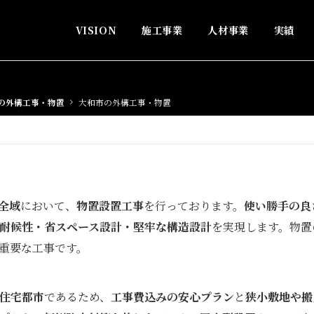
VISION
施工事業
人材事業
実績
の外構工事・物置
大和市の外構工事・物置
全域
において、
物置設置工事
を行っております。
使い勝手の良
耐候性・省スペース設計・堅牢な構造設計
を実現します。物置
重要な工事です。
住宅都市
であるため、
工事費込みの安心プラン
と
狭小敷地や搬