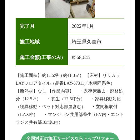
完了月
2022年1月
施工地域
埼玉県久喜市
施工金額(工事のみ)
¥568,645
【施工面積】約12.5坪（約41.3㎡） 【床材】リリカラ
LAYフロアタイル（品番LAY-87311／木柄同系色）
【断熱材】なし 【作業内容】 ・既存床撤去・廃材処
分（12.5坪） ・養生（12.5坪分） ・家具移動対応
（寝具移動・ペット対応部屋含む） ・玄関框取付
（LAX枠） ・マンション共用部養生（EV内・エント
ランス共有部10m以内）
全国対応の施工サービスならトップリフォー