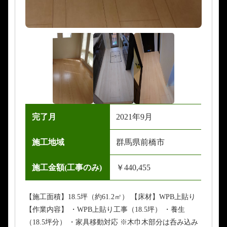
完了月
2021年9月
施工地域
群馬県前橋市
施工金額(工事のみ)
￥440,455
【施工面積】18.5坪（約61.2㎡） 【床材】WPB上貼り
【作業内容】 ・WPB上貼り工事（18.5坪） ・養生
（18.5坪分） ・家具移動対応 ※木巾木部分は呑み込み