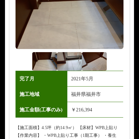
完了月
2021年5月
施工地域
福井県福井市
施工金額(工事のみ)
￥216,394
【施工面積】4.5坪（約14.9㎡） 【床材】WPB上貼り
【作業内容】 ・WPB上貼り工事（1期工事） ・養生