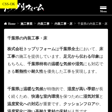
Menu
Home
施工事業
内装工事
内装工事・床
千葉県の内装工事・床
千葉県の内装工事・床
株式会社トップリフォーム
は
千葉県全土
において、
床
工事
の施工を提供しています。
足元から伝わる印象
は
もちろん、
千葉県特有の温暖な気候や湿気
にも対応で
きる
断熱性
や
耐久性
を優先した工事を実現します。
千葉県
は
温暖な気候
が特徴的で、
湿度が高い季節
が長
く続くため、
快適な室内環境
を保つために
湿気対策
と
温度変化への対応
が重要です。
クッションフロア
や、
温度変化に強い高耐久素材の床材
が人気です。