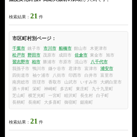
21
検索結果：
件
市区町村別ページ：
千葉市
銚子市
市川市
船橋市
館山市
木更津市
松戸市
野田市
茂原市
成田市
佐倉市
東金市
旭市
習志野市
柏市
勝浦市
市原市
流山市
八千代市
我孫子市
鴨川市
鎌ケ谷市
君津市
富津市
浦安市
四街道市
袖ケ浦市
八街市
印西市
白井市
富里市
南房総市
匝瑳市
香取市
山武市
いすみ市
大網白里市
酒々井町
栄町
神崎町
多古町
東庄町
九十九里町
芝山町
横芝光町
一宮町
睦沢町
長生村
白子町
長柄町
長南町
大多喜町
御宿町
鋸南町
21
検索結果：
件