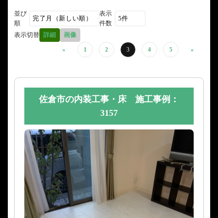
並び
表示
順
件数
表示切替
詳細
画像
«
1
2
3
4
5
»
佐倉市の内装工事・床 施工事例：
3157