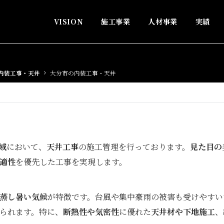
VISION
施工事業
人材事業
実績
内装工事・天井
大分市の内装工事・天井
域
において、
天井工事
の施工管理を行っております。
見た目の
適性
を優先した工事を実現します。
蒸し暑い気候
が特徴です。台風や集中豪雨の被害も受けやすい
られます。特に、
断熱性や気密性
に優れた
天井材や下地施工
、