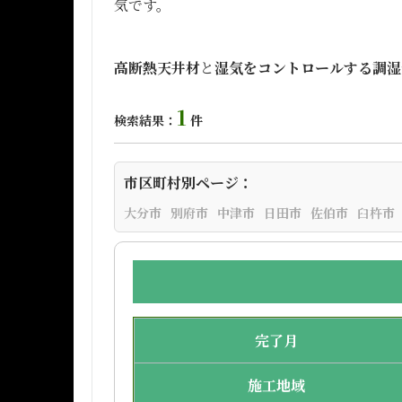
気です。
高断熱天井材
と
湿気をコントロールする調湿
1
検索結果：
件
市区町村別ページ：
大分市
別府市
中津市
日田市
佐伯市
臼杵市
完了月
施工地域