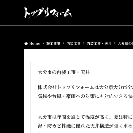
Home
施工事業
内装工事
内装工事・天井
大分県の
大分市の内装工事・天井
株式会社トップリフォーム
は
大分県大分市全
気候や台風・豪雨への対策
にも対応できる
快
大分市
は
年間を通じて湿度が高く、夏は特に
湿・防カビ性能に優れた天井構造
が強く求め