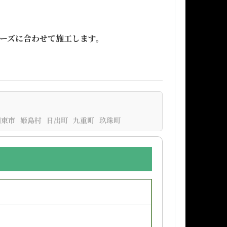
ーズに合わせて施工します。
国東市
姫島村
日出町
九重町
玖珠町