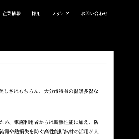
企業情報
採用
メディア
お問い合わせ
美しさ
はもちろん、
大分市特有の温暖多湿な
ため、
家庭利用者
からは
断熱性能に加え、防
結露や熱損失を防ぐ高性能断熱材
の活用が人