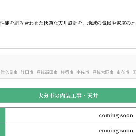
性能
を組み合わせた
快適な天井設計
を、
地域の気候や家庭のニ
津久見市
竹田市
豊後高田市
杵築市
宇佐市
豊後大野市
由布市
大分市の内装工事・天井
coming soon
coming soon