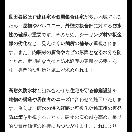
世田谷区
は
戸建住宅や低層集合住宅
が多い地域である
ため、
屋根やバルコニー、外壁の接合部
に対する
防水
性の確保
が重要です。そのため、
シーリング材や板金
部の劣化
など、
見えにくい箇所の補修
が重視されま
す。また、
内装材の腐食やカビの原因となる
水分を防
ぐため、定期的な点検と防水処理の更新が必要であ
り、専門的な判断と施工が求められます。
高耐久防水材
と組み合わせた
住宅を守る修繕設計
を、
建物の構造や居住者のニーズ
に合わせて施工いたしま
す。例えば、
雨水の浸入経路
の可視化や
施工後の再発
防止策
を重視することで、建物の安心感を高め、長期
的な資産価値の維持にもつながります。これにより、