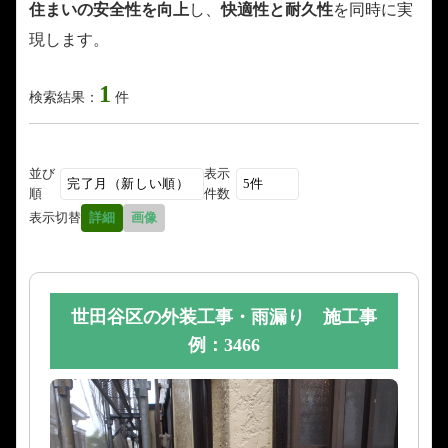
住まいの安全性を向上
し、
快適性と耐久性
を同時に実
現します。
1
検索結果：
件
並び
表示
順
件数
表示切替
詳細
画像
世田谷区の外装工事・雨漏り 施工事
例：3466