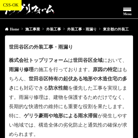
Menu
Home
施工事業
外装工事
外装工事・雨漏り
東京都の外装工事・雨漏り
世田谷区の外装工事・雨漏り
株式会社トップリフォーム
は
世田谷区全域
において、
雨漏り修理
の施工を行っております。
原因の特定
はも
ちろん、
世田谷区特有の起伏ある地形や木造住宅の多
さ
にも対応できる
防水性能
を優先した工事を実現しま
す。雨漏り修理は、建物を保護するためだけでなく、
長期的な快適性の維持にも重要な役割を果たします。
特に、
ゲリラ豪雨や地形による雨水滞留
が発生しやす
い地域では、構造全体の劣化防止と通気性の確保が求
められます。