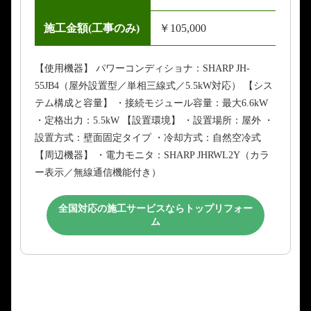
施工金額(工事のみ)
￥105,000
【使用機器】 パワーコンディショナ：SHARP JH-
55JB4（屋外設置型／単相三線式／5.5kW対応） 【シス
テム構成と容量】 ・接続モジュール容量：最大6.6kW
・定格出力：5.5kW 【設置環境】 ・設置場所：屋外 ・
設置方式：壁面固定タイプ ・冷却方式：自然空冷式
【周辺機器】 ・電力モニタ：SHARP JHRWL2Y（カラ
ー表示／無線通信機能付き）
全国対応の施工サービスならトップリフォー
ム