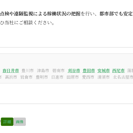
点検や遠隔監視による稼働状況の把握
を行い、
都市部でも安定
ひ当社にご相談ください。
春日井市
豊川市
津島市
碧南市
刈谷市
豊田市
安城市
西尾市
蒲
市
高浜市
岩倉市
豊明市
日進市
田原市
愛西市
清須市
北名古屋
替
詳細
画像