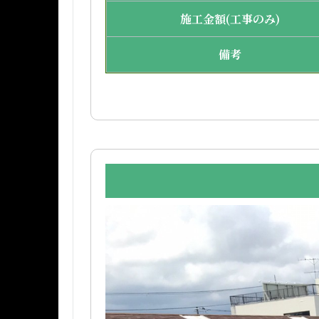
施工金額(工事のみ)
備考